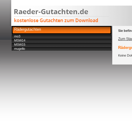
Rädergutachten
Sie befin
mo3
Zum Star
MSW14
MSW15
Rädergu
mugello
Keine Dok