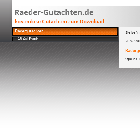
Rädergutachten
Sie befin
T 16 Zoll Kombi
Zum Star
Rädergu
Opel 5x11