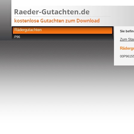
Rädergutachten
Sie befin
P96
Zum Star
Rädergu
00P96155