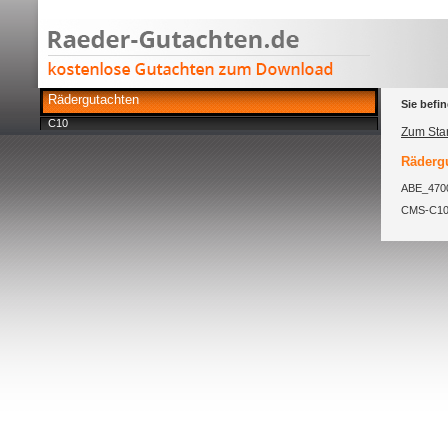
Rädergutachten
Sie befin
C10
Zum Star
Rädergu
ABE_4700
CMS-C10-