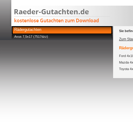
Rädergutachten
Sie befin
Avus 7,5x17 (7517dzz)
Zum Star
Rädergu
Ford 4x1
Mazda 4x
Toyota 4