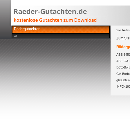
Rädergutachten
Sie befin
alt
Zum Star
Rädergu
ABE-5451
ABE-GA-B
ECE-Borb
GA-Borbe
gb058687
INFO-190