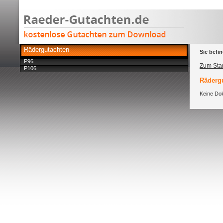
Rädergutachten
Sie befin
P96
Zum Star
P106
Rädergu
Keine Dok