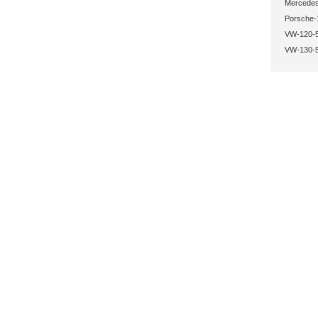
Mercedes
Porsche-
VW-120-5
VW-130-5