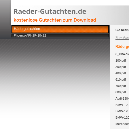
Rädergutachten
Sie befin
Phoenix-APH2P-10x22
Zum Star
Rädergu
0_KBA-Se
100.pdf
300.pdf
400.pdf
610.pdf
700.pdf
800.pdf
Audi-130-
BMW-120-
BMW-120-
BMW-120-
Mercedes