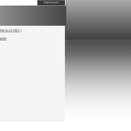
Impressum
9M-9x19 NEU
|
seln