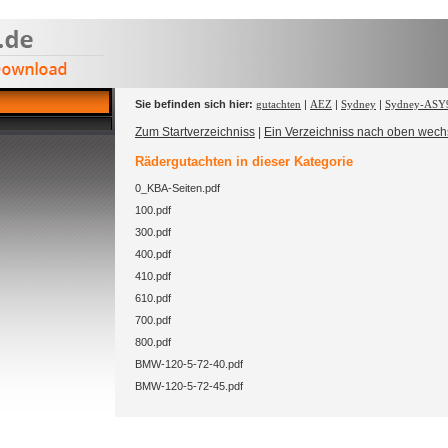
Sie befinden sich hier:
gutachten
|
AEZ
|
Sydney
|
Sydney-ASY
Zum Startverzeichniss
|
Ein Verzeichniss nach oben wech
Rädergutachten in dieser Kategorie
0_KBA-Seiten.pdf
100.pdf
300.pdf
400.pdf
410.pdf
610.pdf
700.pdf
800.pdf
BMW-120-5-72-40.pdf
BMW-120-5-72-45.pdf