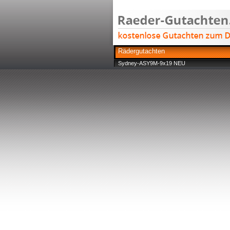
Rädergutachten
Sydney-ASY9M-9x19 NEU