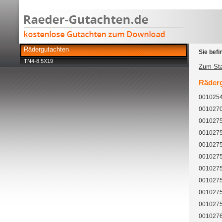
Rädergutachten
Sie befi
TN4-8.5X19
Zum Sta
Räderg
00102543
0010270
0010275
0010275
0010275
0010275
0010275
00102757
0010275
0010275
0010276