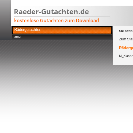
Rädergutachten
Sie befin
amg
Zum Star
Rädergu
M_Klass