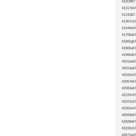
41153f67.
41217b67
41232i67.
41367c67
41640e67
41758a67
41892g67
41905a67
41996d67
42010a67
42014a67
42026c67
42057b67
42083a67
42220c67
42223c67
42262e67
42693b67
42828b67
43228c67
43471e67