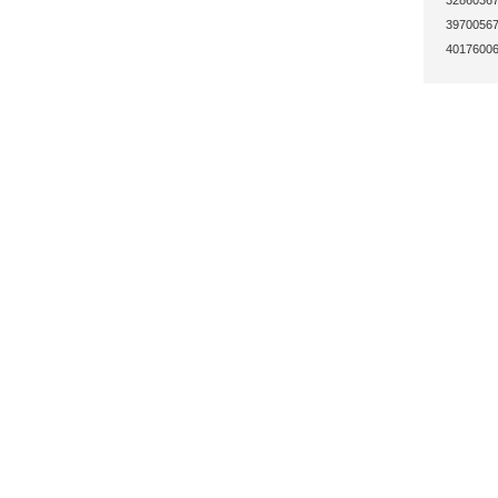
32860367
39700567
40176006