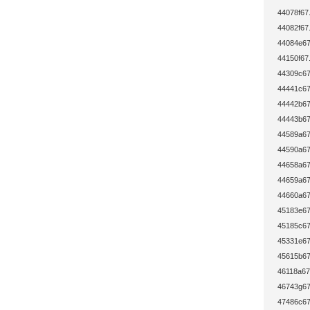
44078f67
44082f67
44084e67
44150f67
44309c67
44441c67
44442b67
44443b67
44589a67
44590a67
44658a67
44659a67
44660a67
45183e67
45185c67
45331e67
45615b67
46118a67
46743g67
47486c67