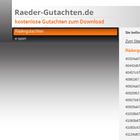
Rädergutachten
Sie befin
e-sport
Zum Star
Rädergu
40324a67
40442d67
40457c67
40861i67.
40924a67
40925f67
40927b67
40929a67
41018b67
41060b67
41083c67
41134d67