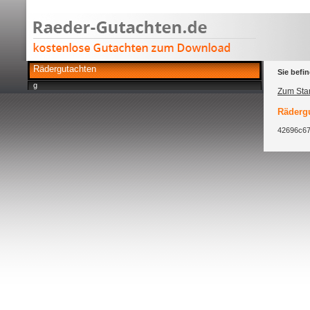
Rädergutachten
Sie befin
g
Zum Star
Rädergu
42696c67