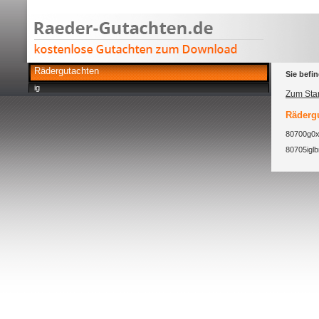
Rädergutachten
Sie befin
ig
Zum Star
Rädergu
80700g0x
80705igl