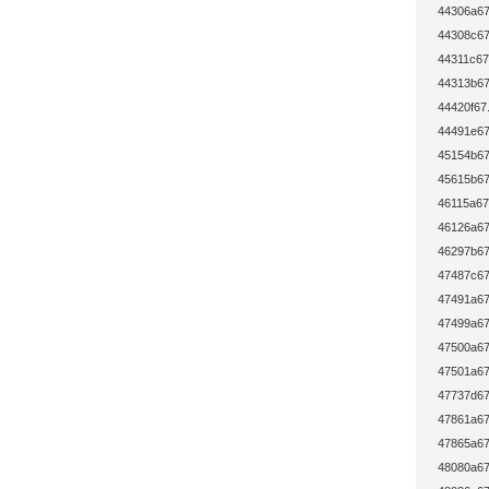
44306a67
44308c67
44311c67
44313b67
44420f67
44491e67
45154b67
45615b67
46115a67
46126a67
46297b67
47487c67
47491a67
47499a67
47500a67
47501a67
47737d67
47861a67
47865a67
48080a67