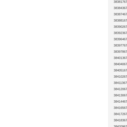
38381767
38384367
38387467
38388167
38390267
38392367
38396467
38397767
38397867
38401367
38404067
38405167
38410267
38411367
38412067
38413067
38414467
38416567
38417267
38418367
38420967