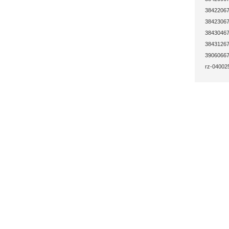
38422067
38423067
38430467
38431267
39060667
rz-040025