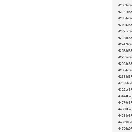
42003a67
42027d67
42084e67
42109a67
42221c67
42225c67
42247b67
42258d67
42295a67
42298c67
42384e67
42388d67
42826b67
43221c67
43444f67
44079c67
44080f67
44083e67
44089d67
44254a67