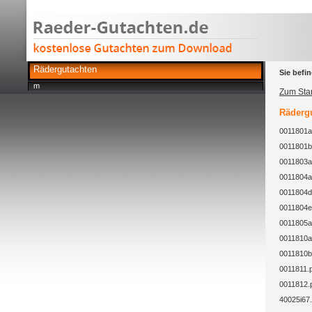
Rädergutachten
Sie befin
m
Zum Star
Rädergu
0011801a
0011801b
0011803a
0011804a
0011804d
0011804e
0011805a
0011810a
0011810b
0011811.
0011812.
40025i67.