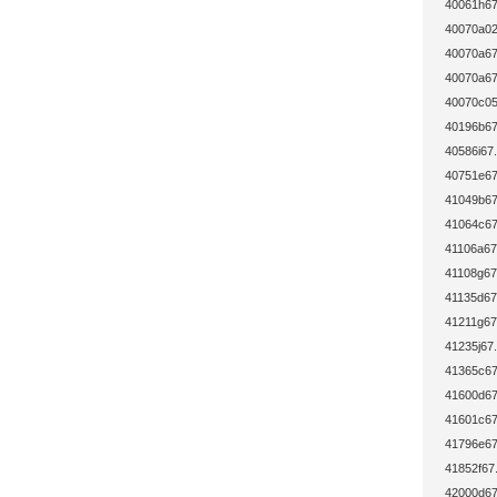
40061h67
40070a02
40070a67
40070a67
40070c05
40196b67
40586i67.
40751e67
41049b67
41064c67
41106a67
41108g67
41135d67
41211g67
41235j67.
41365c67
41600d67
41601c67
41796e67
41852f67
42000d67