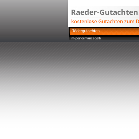
Rädergutachten
m-performancegelb