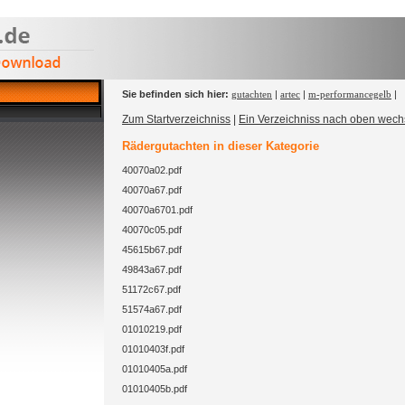
Sie befinden sich hier:
gutachten
|
artec
|
m-performancegelb
|
Zum Startverzeichniss
|
Ein Verzeichniss nach oben wech
Rädergutachten in dieser Kategorie
40070a02.pdf
40070a67.pdf
40070a6701.pdf
40070c05.pdf
45615b67.pdf
49843a67.pdf
51172c67.pdf
51574a67.pdf
01010219.pdf
01010403f.pdf
01010405a.pdf
01010405b.pdf