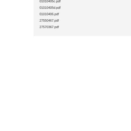
01010405c.pdf
01010405d.pdf
01010406.pdf
27550467.pdf
27570367.pdf