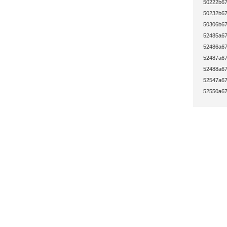
50222b67
50232b67
50306b67
52485a67
52486a67
52487a67
52488a67
52547a67
52550a67