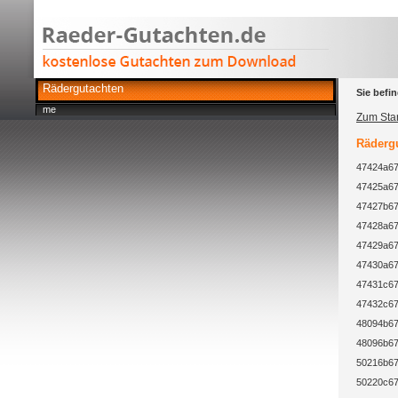
Rädergutachten
Sie befin
me
Zum Star
Rädergu
47424a67
47425a67
47427b67
47428a67
47429a67
47430a67
47431c67
47432c67
48094b67
48096b67
50216b67
50220c67