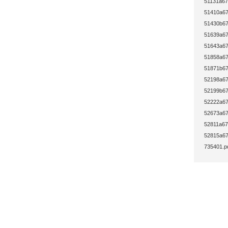
51131a67
51410a67
51430b67
51639a67
51643a67
51858a67
51871b67
52198a67
52199b67
52222a67
52673a67
52811a67
52815a67
735401.p