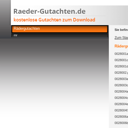
Rädergutachten
Sie befin
mr
Zum Star
Rädergu
0028001a
0028001c
0028001d
0028002.
0028003a
0028003c
0028004a
0028004c
0028004e
0028004f
0028006a
0028006b