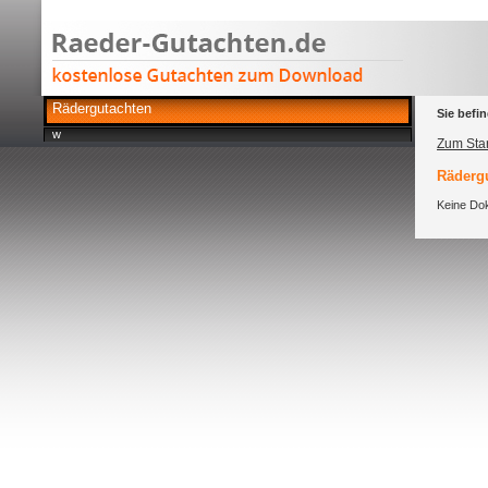
Rädergutachten
Sie befin
w
Zum Star
Rädergu
Keine Dok