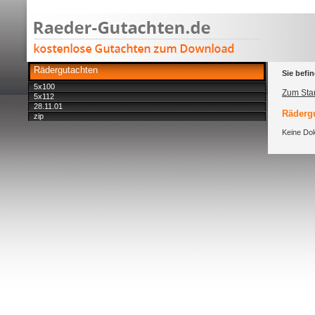
Rädergutachten
Sie befin
5x100
Zum Star
5x112
28.11.01
Rädergu
zip
Keine Dok